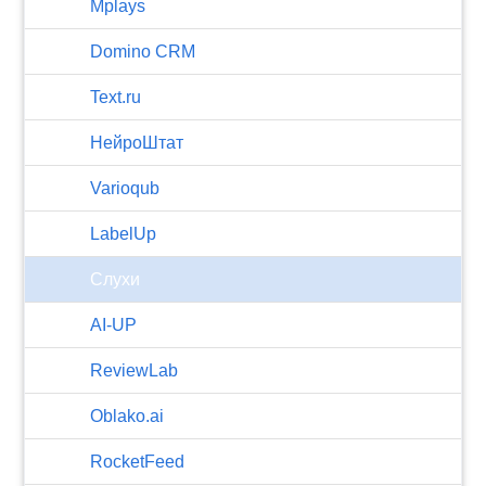
Mplays
Domino CRM
Text.ru
НейроШтат
Varioqub
LabelUp
Слухи
AI-UP
ReviewLab
Oblako.ai
RocketFeed