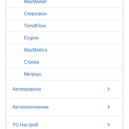
MaxMarket
Скорозвон
TrendFlow
Engine
MaxMetrics
Строка
Метриус
chevron_right
Автоправила
chevron_right
Автопополнение
chevron_right
TG Настрой