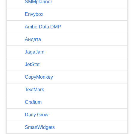
SMMplanner
Envybox
AmberData DMP
Андата
JagaJam
JetStat
CopyMonkey
TextMark
Craftum
​Daily Grow
SmartWidgets