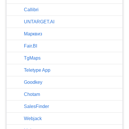
Callibri
UNTARGET.AI
Марквиз
Fair.BI
TgMaps
Teletype App
Goodkey
Chotam
SalesFinder
Webjack