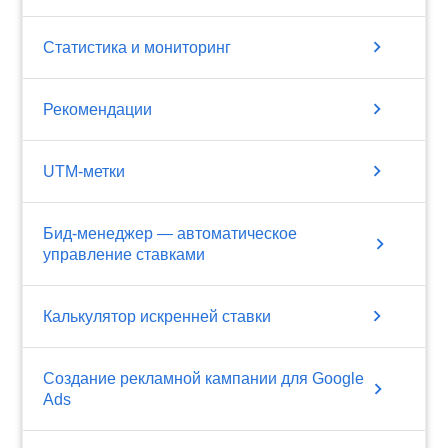
chevron_right
Статистика и мониторинг
chevron_right
Рекомендации
chevron_right
UTM-метки
Бид-менеджер — автоматическое
chevron_right
управление ставками
chevron_right
Калькулятор искренней ставки
Создание рекламной кампании для Google
chevron_right
Ads