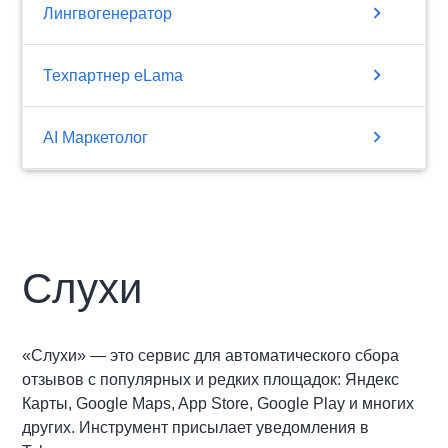
chevron_right
Лингвогенератор
chevron_right
Техпартнер eLama
chevron_right
AI Маркетолог
Слухи
«Слухи» — это сервис для автоматического сбора
отзывов с популярных и редких площадок: Яндекс
Карты, Google Maps, App Store, Google Play и многих
других. Инструмент присылает уведомления в