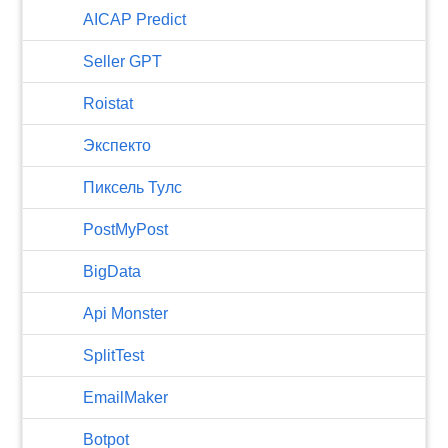
AICAP Predict
Seller GPT
Roistat
Экспекто
Пиксель Тулс
PostMyPost
BigData
Api Monster
SplitTest
EmailMaker
Botpot